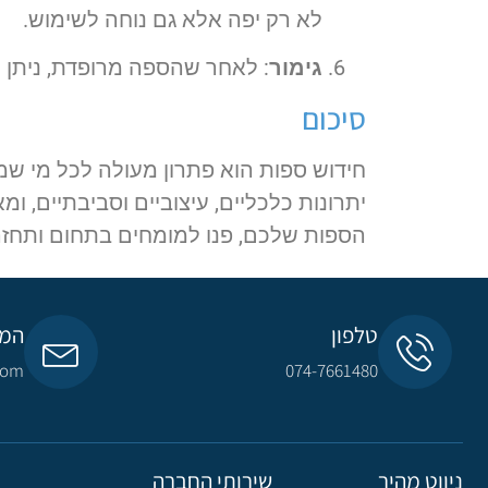
לא רק יפה אלא גם נוחה לשימוש.
גימור
: לאחר שהספה מרופדת, ניתן ל
סיכום
חידוש ספות הוא פתרון מעולה לכל מי שמ
יתרונות כלכליים, עיצוביים וסביבתיים, 
הספות שלכם, פנו למומחים בתחום ותחז
טלפון
המי
com​
074-7661480
ניווט מהיר
שירותי החברה