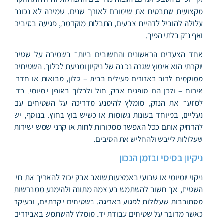
מקצועית שתבטיח את שימורם לאורך שנים. שמירה לא נכונה
עלולה להוביל לדהיית צבעים, התבלות מוקדמת, פגיעה בסיבים
ואף נזק בלתי הפיך.
אחד הצעדים הראשונים והחשובים ביותר בשמירה על שטיח
יוקרתי הוא אימוץ שגרה נכונה של ניקיון ומניעת לכלוך. השטיחים
ממוקמים לרוב באזורים פעילים בבית – סלון, מבואות או חדרי
אירוח – ולכן הם סופגים אבק, חול ולכלוך באופן יומיומי. כדי
למזער את הנזק, מומלץ להימנע מדריכה על השטיחים עם
נעליים, במיוחד בעונות גשומות או כשיש בוץ בחוץ. בנוסף, יש
להרחיק אותם ככל האפשר ממקורות לחות או קרני שמש ישירות
שעלולות לייבש ולהחליש את הסיבים.
ניקיון בסיסי ובזמן הנכון
ניקוי יומיומי או שבועי באמצעות שואב אבק יכול להאריך את חיי
השטיח, אך חשוב להשתמש בעוצמה מתונה ולהימנע ממברשות
מסתובבות שעלולות לפגוע באריגה. בשטיחים יוקרתיים, ובעיקר
כאשר מדובר על שטיחים עבודת יד, מומלץ להשתמש באביזרים