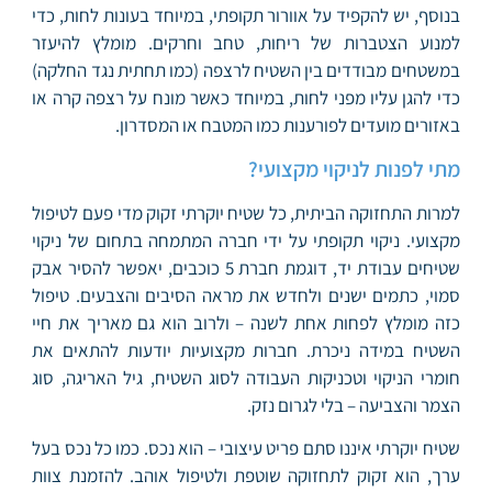
בנוסף, יש להקפיד על אוורור תקופתי, במיוחד בעונות לחות, כדי
למנוע הצטברות של ריחות, טחב וחרקים. מומלץ להיעזר
במשטחים מבודדים בין השטיח לרצפה (כמו תחתית נגד החלקה)
כדי להגן עליו מפני לחות, במיוחד כאשר מונח על רצפה קרה או
באזורים מועדים לפורענות כמו המטבח או המסדרון.
מתי לפנות לניקוי מקצועי?
למרות התחזוקה הביתית, כל שטיח יוקרתי זקוק מדי פעם לטיפול
מקצועי. ניקוי תקופתי על ידי חברה המתמחה בתחום של ניקוי
שטיחים עבודת יד, דוגמת חברת 5 כוכבים, יאפשר להסיר אבק
סמוי, כתמים ישנים ולחדש את מראה הסיבים והצבעים. טיפול
כזה מומלץ לפחות אחת לשנה – ולרוב הוא גם מאריך את חיי
השטיח במידה ניכרת. חברות מקצועיות יודעות להתאים את
חומרי הניקוי וטכניקות העבודה לסוג השטיח, גיל האריגה, סוג
הצמר והצביעה – בלי לגרום נזק.
שטיח יוקרתי איננו סתם פריט עיצובי – הוא נכס. כמו כל נכס בעל
ערך, הוא זקוק לתחזוקה שוטפת ולטיפול אוהב. להזמנת צוות