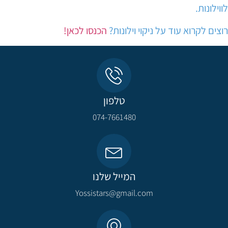
לווילונות.
רוצים לקרוא עוד על ניקוי וילונות?
הכנסו לכאן!
טלפון
074-7661480
המייל שלנו
Yossistars@gmail.com​