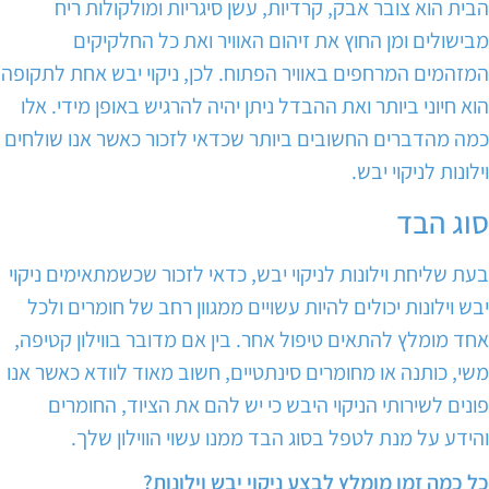
הבית הוא צובר אבק, קרדיות, עשן סיגריות ומולקולות ריח
מבישולים ומן החוץ את זיהום האוויר ואת כל החלקיקים
המזהמים המרחפים באוויר הפתוח. לכן, ניקוי יבש אחת לתקופה
הוא חיוני ביותר ואת ההבדל ניתן יהיה להרגיש באופן מידי. אלו
כמה מהדברים החשובים ביותר שכדאי לזכור כאשר אנו שולחים
וילונות לניקוי יבש.
סוג הבד
בעת שליחת וילונות לניקוי יבש, כדאי לזכור שכשמתאימים ניקוי
יבש וילונות יכולים להיות עשויים ממגוון רחב של חומרים ולכל
אחד מומלץ להתאים טיפול אחר. בין אם מדובר בווילון קטיפה,
משי, כותנה או מחומרים סינתטיים, חשוב מאוד לוודא כאשר אנו
פונים לשירותי הניקוי היבש כי יש להם את הציוד, החומרים
והידע על מנת לטפל בסוג הבד ממנו עשוי הווילון שלך.
כל כמה זמן מומלץ לבצע ניקוי יבש וילונות?