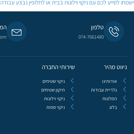
ישמחו לסייע לכם עם ניקוי וילונות בבית או לחלופין נבצע עבודה
טלפון
המי
com​
074-7661480
ניווט מהיר
שירותי החברה
אודותינו
ניקוי שטיחים
גלריית עבודות
תיקון שטיחים
המלצות
ניקוי וילונות
בלוג
ניקוי ספות