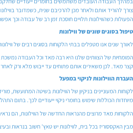
במהלך העבודה העובדים משתמשים בחומרים ייעודיים שחלקם מהו
צורך להוריד אותם ולאחר מכן להרכיבם שנית, כשמדובר בווילו
הפעולות כשהווילונות תלויים חוסכת זמן רב של עבודה וכך אפש
טיפול בסוגים שונים של ווילונות
לאורך שנים אנו מטפלים בבתי הלקוחות בסוגים רבים של ווילונות כמו
המומחיות של הצוותים שלנו היא רבה מאד וכל העבודה נמשכת ב
קצר מאד. לכן משאירים אותם פתוחים עד ייבוש מלא ורק לאחר מ
העברת הווילונות לניקוי במפעל
לקוחות המעוניינים בניקיון של הווילונות בשיטה המתועשת, מוריד
מיוחדות הכוללות שימוש בחומרי ניקוי ייעודיים לכך. בתום התהלי
הלקוחות מאד מרוצים מהנראות החדשה של הווילונות, הם נראים כ
מבין האקססוריז בכל בית, לווילונות יש טאץ' חשוב בנראות ובעי